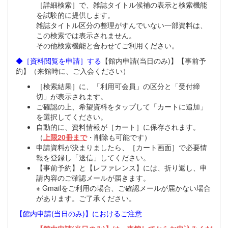
［詳細検索］で、雑誌タイトル候補の表示と検索機能
を試験的に提供します。
雑誌タイトル区分の整理がすんでいない一部資料は、
この検索では表示されません。
その他検索機能と合わせてご利用ください。
◆［資料閲覧を申請］する
【館内申請(当日のみ)】【事前予
約】（来館時に、ご入会ください）
［検索結果］に、「利用可会員」の区分と「受付締
切」が表示されます。
ご確認の上、希望資料をタップして「カートに追加」
を選択してください。
自動的に、資料情報が［カート］に保存されます。
（
上限20冊まで
・削除も可能です）
申請資料が決まりましたら、［カート画面］で必要情
報を登録し「送信」してください。
【事前予約】と【レファレンス】には、折り返し、申
請内容のご確認メールが届きます。
※ Gmailをご利用の場合、ご確認メールが届かない場合
があります。ご了承ください。
【館内申請(当日のみ)】におけるご注意